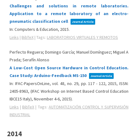
Challenges and solutions in remote laboratories.
Application to a remote laboratory of an electro-
pneumatic classification cell
Journal Article
In:
Computers & Education,
2015
.
Links
|
BibTeX
|
Tags:
LABORATORIOS VIRTUALES Y REMOTOS
Perfecto Reguera; Domingo García; Manuel Domínguez; Miguel A
Prada; Serafín Alonso
A Low-Cost Open Source Hardware in Control Education.
Case Study: Arduino-Feedback MS-150
Journal Article
In:
IFAC-PapersOnLine,
vol. 48,
no. 29,
pp. 117 - 122,
2015
,
ISSN:
2405-8963
, (IFAC Workshop on Internet Based Control Education
IBCE15 Italy), November 4-6, 2015)
.
Links
|
BibTeX
|
Tags:
AUTOMATIZACIÓN CONTROL Y SUPERVISIÓN
INDUSTRIAL
2014