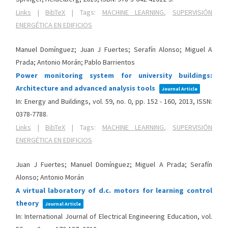
Links
|
BibTeX
|
Tags:
MACHINE LEARNING
,
SUPERVISIÓN
ENERGÉTICA EN EDIFICIOS
Manuel Domínguez; Juan J Fuertes; Serafín Alonso; Miguel A
Prada; Antonio Morán; Pablo Barrientos
Power monitoring system for university buildings:
Architecture and advanced analysis tools
Journal Article
In:
Energy and Buildings,
vol. 59,
no. 0,
pp. 152 - 160,
2013
,
ISSN:
0378-7788
.
Links
|
BibTeX
|
Tags:
MACHINE LEARNING
,
SUPERVISIÓN
ENERGÉTICA EN EDIFICIOS
Juan J Fuertes; Manuel Domínguez; Miguel A Prada; Serafín
Alonso; Antonio Morán
A virtual laboratory of d.c. motors for learning control
theory
Journal Article
In:
International Journal of Electrical Engineering Education,
vol.