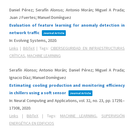
Daniel Pérez; Serafín Alonso; Antonio Morán; Miguel A Prada;
Juan J Fuertes; Manuel Domínguez
Evaluation of feature learning for anomaly detection in
network traffic
Journal Article
In:
Evolving Systems,
2020
.
Links
|
BibTeX
|
Tags:
CIBERSEGURIDAD EN INFRAESTRUCTURAS
CRÍTICAS
,
MACHINE LEARNING
Serafín Alonso; Antonio Morán; Daniel Pérez; Miguel A Prada;
Ignacio Díaz; Manuel Domínguez
Estimating cooling production and monitoring efficiency
in chillers using a soft sensor
Journal Article
In:
Neural Computing and Applications,
vol. 32,
no. 23,
pp. 17291–
17308,
2020
.
Links
|
BibTeX
|
Tags:
MACHINE LEARNING
,
SUPERVISIÓN
ENERGÉTICA EN EDIFICIOS