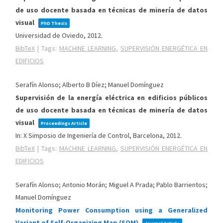
de uso docente basada en técnicas de minería de datos
visual
PhD Thesis
Universidad de Oviedo,
2012
.
BibTeX
|
Tags:
MACHINE LEARNING
,
SUPERVISIÓN ENERGÉTICA EN
EDIFICIOS
Serafín Alonso; Alberto B Díez; Manuel Domínguez
Supervisión de la energía eléctrica en edificios públicos
de uso docente basada en técnicas de minería de datos
visual
Proceedings Article
In:
X Simposio de Ingeniería de Control,
Barcelona,
2012
.
BibTeX
|
Tags:
MACHINE LEARNING
,
SUPERVISIÓN ENERGÉTICA EN
EDIFICIOS
Serafín Alonso; Antonio Morán; Miguel A Prada; Pablo Barrientos;
Manuel Domínguez
Monitoring Power Consumption using a Generalized
Variant of Self-Organizing Map (SOM)