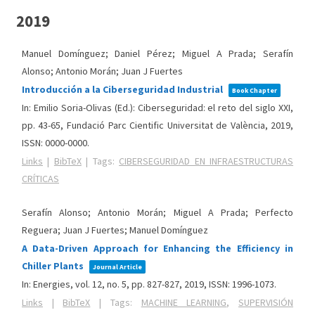
2019
Manuel Domínguez; Daniel Pérez; Miguel A Prada; Serafín
Alonso; Antonio Morán; Juan J Fuertes
Introducción a la Ciberseguridad Industrial
Book Chapter
In:
Emilio Soria-Olivas (Ed.):
Ciberseguridad: el reto del siglo XXI,
pp. 43-65,
Fundació Parc Cientific Universitat de València,
2019
,
ISSN: 0000-0000
.
Links
|
BibTeX
|
Tags:
CIBERSEGURIDAD EN INFRAESTRUCTURAS
CRÍTICAS
Serafín Alonso; Antonio Morán; Miguel A Prada; Perfecto
Reguera; Juan J Fuertes; Manuel Domínguez
A Data-Driven Approach for Enhancing the Efficiency in
Chiller Plants
Journal Article
In:
Energies,
vol. 12,
no. 5,
pp. 827-827,
2019
,
ISSN: 1996-1073
.
Links
|
BibTeX
|
Tags:
MACHINE LEARNING
,
SUPERVISIÓN