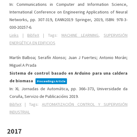
In:
Communications in Computer and Information Science,
International Conference on Engineering Applications of Neural
Networks,
pp. 307-319,
EANN2019
Springer,
2019
,
ISBN: 978-3-
030-20257-6
.
Links
|
BibTeX
|
Tags:
MACHINE LEARNING
,
SUPERVISIÓN
ENERGÉTICA EN EDIFICIOS
Martín Balboa; Serafín Alonso; Juan J Fuertes; Antonio Morán;
Miguel A Prada
Sistema de control basado en Arduino para una caldera
de biomasa
Proceedings Article
In:
XL Jornadas de Automática,
pp. 366–373,
Universidade da
Coruña, Servizo de Publicacións
2019
.
BibTeX
|
Tags:
AUTOMATIZACIÓN CONTROL Y SUPERVISIÓN
INDUSTRIAL
2017