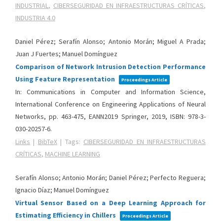
INDUSTRIAL
,
CIBERSEGURIDAD EN INFRAESTRUCTURAS CRÍTICAS
,
INDUSTRIA 4.0
Daniel Pérez; Serafín Alonso; Antonio Morán; Miguel A Prada;
Juan J Fuertes; Manuel Domínguez
Comparison of Network Intrusion Detection Performance
Using Feature Representation
Proceedings Article
In:
Communications in Computer and Information Science,
International Conference on Engineering Applications of Neural
Networks,
pp. 463-475,
EANN2019
Springer,
2019
,
ISBN: 978-3-
030-20257-6
.
Links
|
BibTeX
|
Tags:
CIBERSEGURIDAD EN INFRAESTRUCTURAS
CRÍTICAS
,
MACHINE LEARNING
Serafín Alonso; Antonio Morán; Daniel Pérez; Perfecto Reguera;
Ignacio Díaz; Manuel Domínguez
Virtual Sensor Based on a Deep Learning Approach for
Estimating Efficiency in Chillers
Proceedings Article