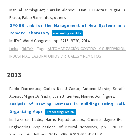
Manuel Domínguez; Serafín Alonso; Juan J Fuertes; Miguel A
Prada; Pablo Barrientos; others
OPC-DB Link for the Management of New Systems in a
Remote Laboratory
Proceedings Article
In:
IFAC World Congress,
pp. 9715–9720,
2014
.
Links
|
BibTeX
|
Tags:
AUTOMATIZACIÓN CONTROL Y SUPERVISIÓN
INDUSTRIAL
,
LABORATORIOS VIRTUALES Y REMOTOS
2013
Pablo Barrientos; Carlos Del J Canto; Antonio Morán; Serafín
Alonso; Miguel A Prada; Juan J Fuertes; Manuel Domínguez
Analysis of Heating Systems in Buildings Using Self-
Organizing Maps
Proceedings Article
In:
Lazaros Iliadis; Harris Papadopoulos; Chrisina Jayne (Ed.):
Engineering Applications of Neural Networks,
pp. 370–379,
Springer,
Heidelberg,
2013
,
ISBN: 978-3-642-41012-3
.