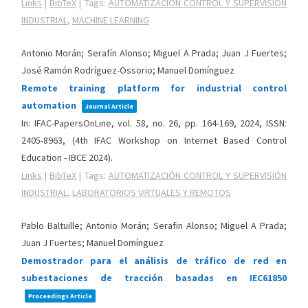
Links
|
BibTeX
|
Tags:
AUTOMATIZACIÓN CONTROL Y SUPERVISIÓN
INDUSTRIAL
,
MACHINE LEARNING
Antonio Morán; Serafín Alonso; Miguel A Prada; Juan J Fuertes;
José Ramón Rodríguez-Ossorio; Manuel Domínguez
Remote training platform for industrial control
automation
Journal Article
In:
IFAC-PapersOnLine,
vol. 58,
no. 26,
pp. 164-169,
2024
,
ISSN:
2405-8963
, (4th IFAC Workshop on Internet Based Control
Education - IBCE 2024)
.
Links
|
BibTeX
|
Tags:
AUTOMATIZACIÓN CONTROL Y SUPERVISIÓN
INDUSTRIAL
,
LABORATORIOS VIRTUALES Y REMOTOS
Pablo Baltuille; Antonio Morán; Serafin Alonso; Miguel A Prada;
Juan J Fuertes; Manuel Domínguez
Demostrador para el análisis de tráfico de red en
subestaciones de tracción basadas en IEC61850
Proceedings Article