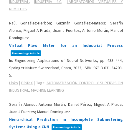
INDUSTRIAL
,
INDUSTRIA 4.0
,
LABORATORIOS VIRTUALES Y
REMOTOS
Raúl González-Herbón; Guzmán González-Mateos; Serafín
Alonso; Miguel A Prada; Juan J Fuertes; Antonio Morán; Manuel
Domínguez
Virtual Flow Meter for an Industrial Process
Proceedings Article
In:
Engineering Applications of Neural Networks,
pp. 433–444,
Springer Nature Switzerland,
Cham,
2023
,
ISBN: 978-3-031-34203-
5
.
Links
|
BibTeX
|
Tags:
AUTOMATIZACIÓN CONTROL Y SUPERVISIÓN
INDUSTRIAL
,
MACHINE LEARNING
Serafín Alonso; Antonio Morán; Daniel Pérez; Miguel A Prada;
Juan J Fuertes; Manuel Domínguez
Hierarchical Prediction in Incomplete Submetering
Systems Using a CNN
Proceedings Article