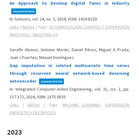
An Approach to Develop Digital Twins in Industry
Journal Article
In:
Sensors,
vol. 24,
no. 3,
2024
,
ISSN: 1424-8220
.
Links
|
BibTeX
|
Tags:
AUTOMATIZACIÓN CONTROL Y SUPERVISIÓN
INDUSTRIAL
,
INDUSTRIA 4.0
Serafín Alonso; Antonio Morán; Daniel Pérez; Miguel A Prada;
Juan J Fuertes; Manuel Domínguez
Gap imputation in related multivariate time series
through recurrent neural network-based denoising
autoencoder
Journal Article
In:
Integrated Computer-Aided Engineering,
vol. 31,
iss. 2,
pp.
157-172,
2024
,
ISBN: 1875-8835
.
Links
|
BibTeX
|
Tags:
MACHINE LEARNING
,
SUPERVISIÓN
ENERGÉTICA EN EDIFICIOS
2023