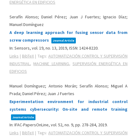
ENERGÉTICA EN EDIFICIOS
Serafín Alonso; Daniel Pérez; Juan J Fuertes; Ignacio Díaz;
Manuel Domínguez
A deep learning approach for fusing sensor data from
screw compressors
Journal Article
In:
Sensors,
vol. 19,
no. 13,
2019
,
ISSN: 1424-8220
.
Links
|
BibTeX
|
Tags:
AUTOMATIZACIÓN CONTROL Y SUPERVISIÓN
INDUSTRIAL
,
MACHINE LEARNING
,
SUPERVISIÓN ENERGÉTICA EN
EDIFICIOS
Manuel Domínguez; Antonio Morán; Serafín Alonso; Miguel A
Prada; Daniel Pérez; Juan J Fuertes
Experimentation environment for industrial control
systems cybersecurity: On-site and remote training
Journal Article
In:
IFAC-PapersOnLine,
vol. 52,
no. 9,
pp. 278-284,
2019
.
Links
|
BibTeX
|
Tags:
AUTOMATIZACIÓN CONTROL Y SUPERVISIÓN