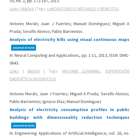
50,
no. 2,
pp. 172-187,
2013
.
Links
|
BibTeX
|
Tags:
LABORATORIOS VIRTUALES Y REMOTOS
Antonio Morán; Juan J Fuertes; Manuel Domínguez; Miguel A
Prada; Serafín Alonso; Pablo Barrientos
Analysis of electricity bills using visual continuous maps
Journal Article
In:
Neural Computing and Applications,
pp. 1-11,
2013
,
ISSN: 0941-
0643
.
Links
|
BibTeX
|
Tags:
MACHINE LEARNING
,
SUPERVISIÓN
ENERGÉTICA EN EDIFICIOS
Antonio Morán; Juan J Fuertes; Miguel A Prada; Serafín Alonso;
Pablo Barrientos; Ignacio Díaz; Manuel Domínguez
Analysis of electricity consumption profiles in public
buildings with dimensionality reduction techniques
Journal Article
In:
Engineering Applications of Artificial Intelligence,
vol. 26,
no.