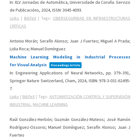
In:
XLV Jornadas de Automática,
Universidade da Coruña. Servizo
de Publicacións,
2024
,
ISSN: 3045-4093
.
Links
|
BibTeX
|
Tags:
CIBERSEGURIDAD EN INFRAESTRUCTURAS
CRÍTICAS
Antonio Morán; Serafín Alonso; Juan J Fuertes; Miguel A Prada;
Lidia Roca; Manuel Domínguez
Machine Learning Modeling in Industrial Processes
for Visual Analysis
Proceedings Article
In:
Engineering Applications of Neural Networks,
pp. 379–391,
Springer Nature Switzerland,
Cham,
2024
,
ISBN: 978-3-031-62495-
7
.
Links
|
BibTeX
|
Tags:
AUTOMATIZACIÓN CONTROL Y SUPERVISIÓN
INDUSTRIAL
,
MACHINE LEARNING
Raúl González-Herbón; Guzmán González-Mateos; José Ramón
Rodríguez-Ossorio; Manuel Domínguez; Serafín Alonso; Juan J
Fuertes