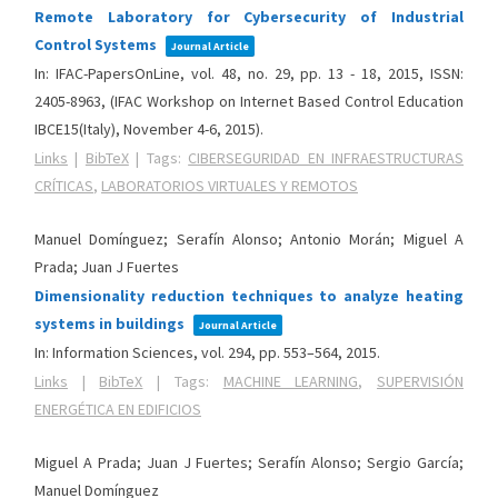
Remote Laboratory for Cybersecurity of Industrial
Control Systems
Journal Article
In:
IFAC-PapersOnLine,
vol. 48,
no. 29,
pp. 13 - 18,
2015
,
ISSN:
2405-8963
, (IFAC Workshop on Internet Based Control Education
IBCE15(Italy), November 4-6, 2015)
.
Links
|
BibTeX
|
Tags:
CIBERSEGURIDAD EN INFRAESTRUCTURAS
CRÍTICAS
,
LABORATORIOS VIRTUALES Y REMOTOS
Manuel Domínguez; Serafín Alonso; Antonio Morán; Miguel A
Prada; Juan J Fuertes
Dimensionality reduction techniques to analyze heating
systems in buildings
Journal Article
In:
Information Sciences,
vol. 294,
pp. 553–564,
2015
.
Links
|
BibTeX
|
Tags:
MACHINE LEARNING
,
SUPERVISIÓN
ENERGÉTICA EN EDIFICIOS
Miguel A Prada; Juan J Fuertes; Serafín Alonso; Sergio García;
Manuel Domínguez