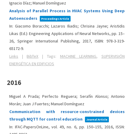
Ignacio Díaz; Manuel Domínguez
Analysis of Parallel Process in HVAC Systems Using Deep
Autoencoders
Proceedings Article
In:
Giacomo Boracchi; Lazaros Iliadis; Chrisina Jayne; Aristidis
Likas (Ed.):
Engineering Applications of Neural Networks,
pp. 15–
26,
Springer International Publishing,
2017
,
ISBN: 978-3-319-
65172-9
.
Links
|
BibTeX
|
Tags:
MACHINE LEARNING
,
SUPERVISIÓN
ENERGÉTICA EN EDIFICIOS
2016
Miguel A Prada; Perfecto Reguera; Serafín Alonso; Antonio
Morán; Juan J Fuertes; Manuel Domínguez
Communication with resource-constrained devices
through MQTT for control education
Journal Article
In:
IFAC-PapersOnLine,
vol. 49,
no. 6,
pp. 150–155,
2016
,
ISSN: