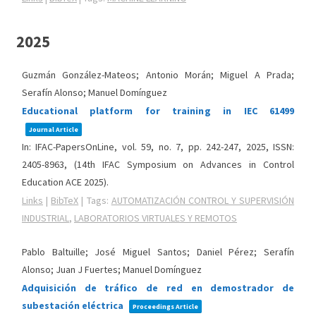
2025
Guzmán González-Mateos; Antonio Morán; Miguel A Prada;
Serafín Alonso; Manuel Domínguez
Educational platform for training in IEC 61499
Journal Article
In:
IFAC-PapersOnLine,
vol. 59,
no. 7,
pp. 242-247,
2025
,
ISSN:
2405-8963
, (14th IFAC Symposium on Advances in Control
Education ACE 2025)
.
Links
|
BibTeX
|
Tags:
AUTOMATIZACIÓN CONTROL Y SUPERVISIÓN
INDUSTRIAL
,
LABORATORIOS VIRTUALES Y REMOTOS
Pablo Baltuille; José Miguel Santos; Daniel Pérez; Serafín
Alonso; Juan J Fuertes; Manuel Domínguez
Adquisición de tráfico de red en demostrador de
subestación eléctrica
Proceedings Article