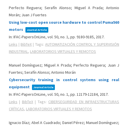
Perfecto Reguera; Serafín Alonso; Miguel A Prada; Antonio
Morán; Juan J Fuertes
Using low-cost open source hardware to control Puma560
motors
Journal Article
In:
IFAC-PapersOnLine,
vol. 50,
no. 1,
pp. 9180-9185,
2017
.
Links
|
BibTeX
|
Tags:
AUTOMATIZACIÓN CONTROL Y SUPERVISIÓN
INDUSTRIAL
,
LABORATORIOS VIRTUALES Y REMOTOS
Manuel Domínguez; Miguel A Prada; Perfecto Reguera; Juan J
Fuertes; Serafín Alonso; Antonio Morán
Cybersecurity training in control systems using real
equipment
Journal Article
In:
IFAC-PapersOnLine,
vol. 50,
no. 1,
pp. 12179-12184,
2017
.
Links
|
BibTeX
|
Tags:
CIBERSEGURIDAD EN INFRAESTRUCTURAS
CRÍTICAS
,
LABORATORIOS VIRTUALES Y REMOTOS
Ignacio Díaz; Abel A Cuadrado; Daniel Pérez; Manuel Domínguez;