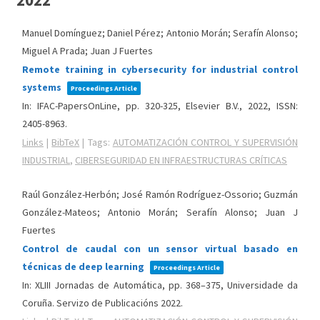
Manuel Domínguez; Daniel Pérez; Antonio Morán; Serafín Alonso;
Miguel A Prada; Juan J Fuertes
Remote training in cybersecurity for industrial control
systems
Proceedings Article
In:
IFAC-PapersOnLine,
pp. 320-325,
Elsevier B.V.,
2022
,
ISSN:
2405-8963
.
Links
|
BibTeX
|
Tags:
AUTOMATIZACIÓN CONTROL Y SUPERVISIÓN
INDUSTRIAL
,
CIBERSEGURIDAD EN INFRAESTRUCTURAS CRÍTICAS
Raúl González-Herbón; José Ramón Rodríguez-Ossorio; Guzmán
González-Mateos; Antonio Morán; Serafín Alonso; Juan J
Fuertes
Control de caudal con un sensor virtual basado en
técnicas de deep learning
Proceedings Article
In:
XLIII Jornadas de Automática,
pp. 368–375,
Universidade da
Coruña. Servizo de Publicacións
2022
.