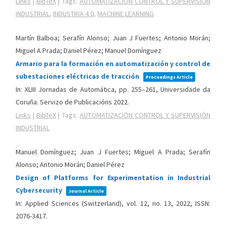
Links
|
BibTeX
|
Tags:
AUTOMATIZACIÓN CONTROL Y SUPERVISIÓN
INDUSTRIAL
,
INDUSTRIA 4.0
,
MACHINE LEARNING
Martín Balboa; Serafín Alonso; Juan J Fuertes; Antonio Morán;
Miguel A Prada; Daniel Pérez; Manuel Domínguez
Armario para la formación en automatización y control de
subestaciones eléctricas de tracción
Proceedings Article
In:
XLIII Jornadas de Automática,
pp. 255–261,
Universidade da
Coruña. Servizo de Publicacións
2022
.
Links
|
BibTeX
|
Tags:
AUTOMATIZACIÓN CONTROL Y SUPERVISIÓN
INDUSTRIAL
Manuel Domínguez; Juan J Fuertes; Miguel A Prada; Serafín
Alonso; Antonio Morán; Daniel Pérez
Design of Platforms for Experimentation in Industrial
Cybersecurity
Journal Article
In:
Applied Sciences (Switzerland),
vol. 12,
no. 13,
2022
,
ISSN:
2076-3417
.