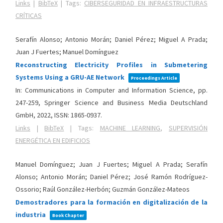
Links
|
BibTeX
|
Tags:
CIBERSEGURIDAD EN INFRAESTRUCTURAS
CRÍTICAS
Serafín Alonso; Antonio Morán; Daniel Pérez; Miguel A Prada;
Juan J Fuertes; Manuel Domínguez
Reconstructing Electricity Profiles in Submetering
Systems Using a GRU-AE Network
Proceedings Article
In:
Communications in Computer and Information Science,
pp.
247-259,
Springer Science and Business Media Deutschland
GmbH,
2022
,
ISSN: 1865-0937
.
Links
|
BibTeX
|
Tags:
MACHINE LEARNING
,
SUPERVISIÓN
ENERGÉTICA EN EDIFICIOS
Manuel Domínguez; Juan J Fuertes; Miguel A Prada; Serafín
Alonso; Antonio Morán; Daniel Pérez; José Ramón Rodríguez-
Ossorio; Raúl González-Herbón; Guzmán González-Mateos
Demostradores para la formación en digitalización de la
industria
Book Chapter