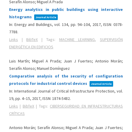
Serafín Alonso; Miguel A Prada
Energy analytics in public buildings using interactive
histograms
Journal Article
In:
Energy and Buildings,
vol. 134,
pp. 94–104,
2017
,
ISSN: 0378-
7788
.
Links
|
BibTeX
|
Tags:
MACHINE LEARNING
,
SUPERVISIÓN
ENERGÉTICA EN EDIFICIOS
Luis Martín; Miguel A Prada; Juan J Fuertes; Antonio Morán;
Serafín Alonso; Manuel Domínguez
Comparative analysis of the security of configuration
protocols for industrial control devices
Journal Article
In:
International Journal of Critical Infrastructure Protection,
vol.
19,
pp. 4–15,
2017
,
ISSN: 1874-5482
.
Links
|
BibTeX
|
Tags:
CIBERSEGURIDAD EN INFRAESTRUCTURAS
CRÍTICAS
Antonio Morán; Serafín Alonso; Miguel A Prada; Juan J Fuertes;