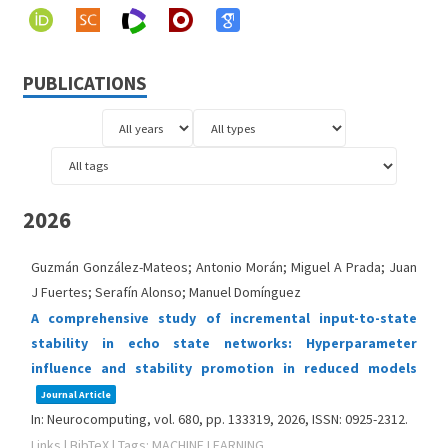
PUBLICATIONS
2026
Guzmán González-Mateos; Antonio Morán; Miguel A Prada; Juan
J Fuertes; Serafín Alonso; Manuel Domínguez
A comprehensive study of incremental input-to-state
stability in echo state networks: Hyperparameter
influence and stability promotion in reduced models
Journal Article
In:
Neurocomputing,
vol. 680,
pp. 133319,
2026
,
ISSN: 0925-2312
.
Links
|
BibTeX
|
Tags:
MACHINE LEARNING