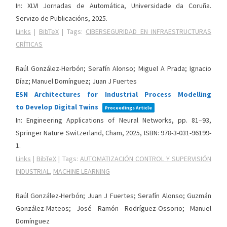
In:
XLVI Jornadas de Automática,
Universidade da Coruña.
Servizo de Publicacións,
2025
.
Links
|
BibTeX
|
Tags:
CIBERSEGURIDAD EN INFRAESTRUCTURAS
CRÍTICAS
Raúl González-Herbón; Serafín Alonso; Miguel A Prada; Ignacio
Díaz; Manuel Domínguez; Juan J Fuertes
ESN Architectures for Industrial Process Modelling
to Develop Digital Twins
Proceedings Article
In:
Engineering Applications of Neural Networks,
pp. 81–93,
Springer Nature Switzerland,
Cham,
2025
,
ISBN: 978-3-031-96199-
1
.
Links
|
BibTeX
|
Tags:
AUTOMATIZACIÓN CONTROL Y SUPERVISIÓN
INDUSTRIAL
,
MACHINE LEARNING
Raúl González-Herbón; Juan J Fuertes; Serafín Alonso; Guzmán
González-Mateos; José Ramón Rodríguez-Ossorio; Manuel
Domínguez