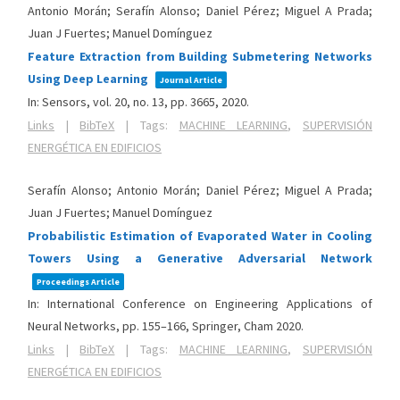
Antonio Morán; Serafín Alonso; Daniel Pérez; Miguel A Prada;
Juan J Fuertes; Manuel Domínguez
Feature Extraction from Building Submetering Networks
Using Deep Learning
Journal Article
In:
Sensors,
vol. 20,
no. 13,
pp. 3665,
2020
.
Links
|
BibTeX
|
Tags:
MACHINE LEARNING
,
SUPERVISIÓN
ENERGÉTICA EN EDIFICIOS
Serafín Alonso; Antonio Morán; Daniel Pérez; Miguel A Prada;
Juan J Fuertes; Manuel Domínguez
Probabilistic Estimation of Evaporated Water in Cooling
Towers Using a Generative Adversarial Network
Proceedings Article
In:
International Conference on Engineering Applications of
Neural Networks,
pp. 155–166,
Springer, Cham
2020
.
Links
|
BibTeX
|
Tags:
MACHINE LEARNING
,
SUPERVISIÓN
ENERGÉTICA EN EDIFICIOS