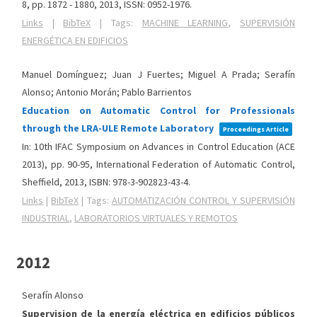
8,
pp. 1872 - 1880,
2013
,
ISSN: 0952-1976
.
Links
|
BibTeX
|
Tags:
MACHINE LEARNING
,
SUPERVISIÓN
ENERGÉTICA EN EDIFICIOS
Manuel Domínguez; Juan J Fuertes; Miguel A Prada; Serafín
Alonso; Antonio Morán; Pablo Barrientos
Education on Automatic Control for Professionals
through the LRA-ULE Remote Laboratory
Proceedings Article
In:
10th IFAC Symposium on Advances in Control Education (ACE
2013),
pp. 90-95,
International Federation of Automatic Control,
Sheffield,
2013
,
ISBN: 978-3-902823-43-4
.
Links
|
BibTeX
|
Tags:
AUTOMATIZACIÓN CONTROL Y SUPERVISIÓN
INDUSTRIAL
,
LABORATORIOS VIRTUALES Y REMOTOS
2012
Serafín Alonso
Supervision de la energía eléctrica en edificios públicos