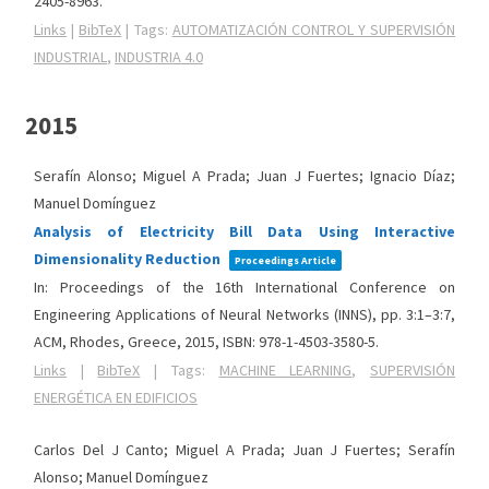
2405-8963
.
Links
|
BibTeX
|
Tags:
AUTOMATIZACIÓN CONTROL Y SUPERVISIÓN
INDUSTRIAL
,
INDUSTRIA 4.0
2015
Serafín Alonso; Miguel A Prada; Juan J Fuertes; Ignacio Díaz;
Manuel Domínguez
Analysis of Electricity Bill Data Using Interactive
Dimensionality Reduction
Proceedings Article
In:
Proceedings of the 16th International Conference on
Engineering Applications of Neural Networks (INNS),
pp. 3:1–3:7,
ACM,
Rhodes, Greece,
2015
,
ISBN: 978-1-4503-3580-5
.
Links
|
BibTeX
|
Tags:
MACHINE LEARNING
,
SUPERVISIÓN
ENERGÉTICA EN EDIFICIOS
Carlos Del J Canto; Miguel A Prada; Juan J Fuertes; Serafín
Alonso; Manuel Domínguez