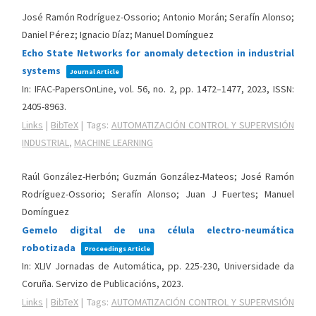
José Ramón Rodríguez-Ossorio; Antonio Morán; Serafín Alonso;
Daniel Pérez; Ignacio Díaz; Manuel Domínguez
Echo State Networks for anomaly detection in industrial
systems
Journal Article
In:
IFAC-PapersOnLine,
vol. 56,
no. 2,
pp. 1472–1477,
2023
,
ISSN:
2405-8963
.
Links
|
BibTeX
|
Tags:
AUTOMATIZACIÓN CONTROL Y SUPERVISIÓN
INDUSTRIAL
,
MACHINE LEARNING
Raúl González-Herbón; Guzmán González-Mateos; José Ramón
Rodríguez-Ossorio; Serafín Alonso; Juan J Fuertes; Manuel
Domínguez
Gemelo digital de una célula electro-neumática
robotizada
Proceedings Article
In:
XLIV Jornadas de Automática,
pp. 225-230,
Universidade da
Coruña. Servizo de Publicacións,
2023
.
Links
|
BibTeX
|
Tags:
AUTOMATIZACIÓN CONTROL Y SUPERVISIÓN