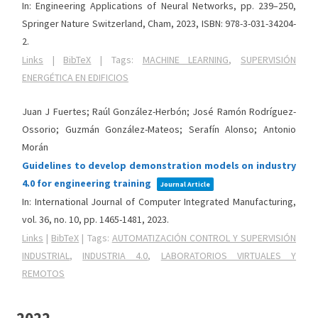
In:
Engineering Applications of Neural Networks,
pp. 239–250,
Springer Nature Switzerland,
Cham,
2023
,
ISBN: 978-3-031-34204-
2
.
Links
|
BibTeX
|
Tags:
MACHINE LEARNING
,
SUPERVISIÓN
ENERGÉTICA EN EDIFICIOS
Juan J Fuertes; Raúl González-Herbón; José Ramón Rodríguez-
Ossorio; Guzmán González-Mateos; Serafín Alonso; Antonio
Morán
Guidelines to develop demonstration models on industry
4.0 for engineering training
Journal Article
In:
International Journal of Computer Integrated Manufacturing,
vol. 36,
no. 10,
pp. 1465-1481,
2023
.
Links
|
BibTeX
|
Tags:
AUTOMATIZACIÓN CONTROL Y SUPERVISIÓN
INDUSTRIAL
,
INDUSTRIA 4.0
,
LABORATORIOS VIRTUALES Y
REMOTOS
2022