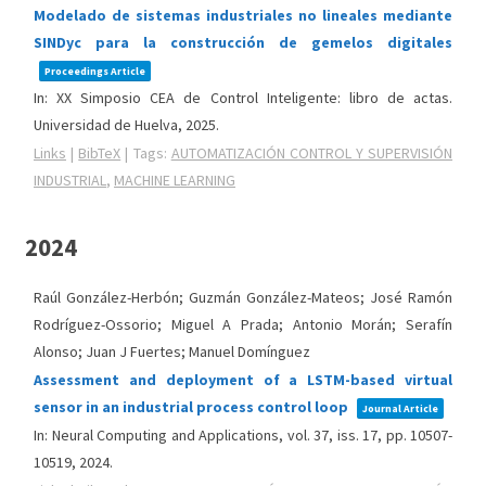
Modelado de sistemas industriales no lineales mediante
SINDyc para la construcción de gemelos digitales
Proceedings Article
In:
XX Simposio CEA de Control Inteligente: libro de actas.
Universidad de Huelva,
2025
.
Links
|
BibTeX
|
Tags:
AUTOMATIZACIÓN CONTROL Y SUPERVISIÓN
INDUSTRIAL
,
MACHINE LEARNING
2024
Raúl González-Herbón; Guzmán González-Mateos; José Ramón
Rodríguez-Ossorio; Miguel A Prada; Antonio Morán; Serafín
Alonso; Juan J Fuertes; Manuel Domínguez
Assessment and deployment of a LSTM-based virtual
sensor in an industrial process control loop
Journal Article
In:
Neural Computing and Applications,
vol. 37,
iss. 17,
pp. 10507-
10519,
2024
.